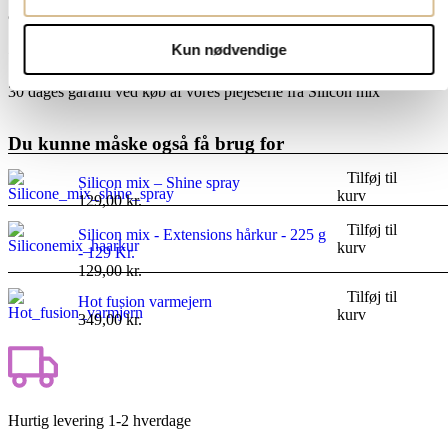
anvendes altid varmebeskyttelse.
Kun nødvendige
Garanti
30 dages garanti ved køb af vores plejeserie fra Silicon mix
Du kunne måske også få brug for
Tilføj til
Silicon mix – Shine spray
kurv
129,00
kr.
Tilføj til
Silicon mix - Extensions hårkur - 225 g
kurv
- 129 Kr.
129,00
kr.
Tilføj til
Hot fusion varmejern
kurv
349,00
kr.
Hurtig levering 1-2 hverdage