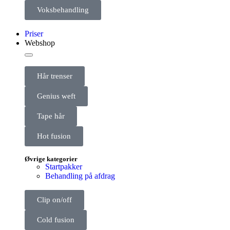
Voksbehandling
Priser
Webshop
Hår trenser
Genius weft
Tape hår
Hot fusion
Øvrige kategorier
Startpakker
Behandling på afdrag
Clip on/off
Cold fusion