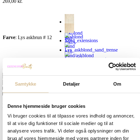
269,00
kr.
Lys
askblond
Lysblond
Farve
:
Lys askbrun # 12
#60
#60A
Sand
#16
Sand/askblond
#16/60
Lys
Gram
:
Ingen valgt
Ryd
askbrun
# 12
Tilføj til kurv
Samtykke
Detaljer
Om
Produktbeskrivelse
Produktdetaljer
Hvor meget skal jeg bruge?
Denne hjemmeside bruger cookies
Vi bruger cookies til at tilpasse vores indhold og annoncer,
• Ekstra fylde i et allerede langt hår: 2 bundter hår af 25 stk. = 50 gra
til at vise dig funktioner til sociale medier og til at
• Normalt hår, hvor du både ønsker længde og fylde, ca. 100-150 gr
• Kort og/eller tykt hår, skal du bruge omkring 150-200 gram
analysere vores trafik. Vi deler også oplysninger om din
brug af vores hjemmeside med vores partnere inden for