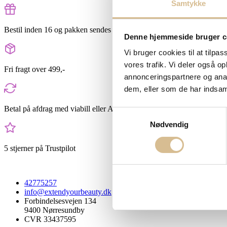
Samtykke
Bestil inden 16 og pakken sendes samme dag
Denne hjemmeside bruger c
Vi bruger cookies til at tilpas
vores trafik. Vi deler også 
Fri fragt over 499,-
annonceringspartnere og anal
dem, eller som de har indsaml
Betal på afdrag med viabill eller Anyday
Samtykkevalg
Nødvendig
5 stjerner på Trustpilot
42775257
info@extendyourbeauty.dk
Forbindelsesvejen 134
9400 Nørresundby
CVR 33437595