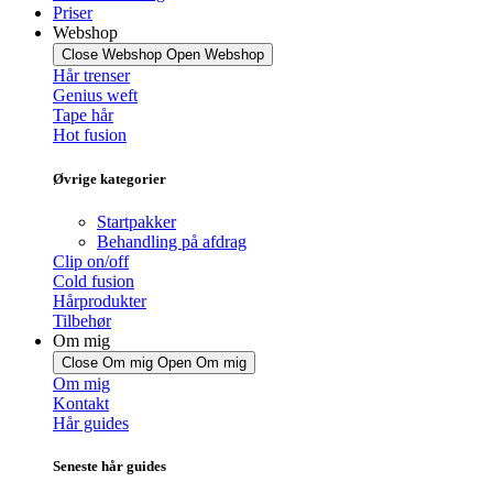
Priser
Webshop
Close Webshop
Open Webshop
Hår trenser
Genius weft
Tape hår
Hot fusion
Øvrige kategorier
Startpakker
Behandling på afdrag
Clip on/off
Cold fusion
Hårprodukter
Tilbehør
Om mig
Close Om mig
Open Om mig
Om mig
Kontakt
Hår guides
Seneste hår guides