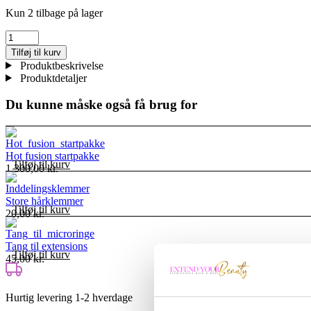
Kun 2 tilbage på lager
Hot
fusion
Tilføj til kurv
varmejern
Produktbeskrivelse
antal
Produktdetaljer
Du kunne måske også få brug for
Hot fusion startpakke
Tilføj til kurv
1.300,00
kr.
Store hårklemmer
Tilføj til kurv
20,00
kr.
Tang til extensions
Tilføj til kurv
45,00
kr.
Hurtig levering 1-2 hverdage