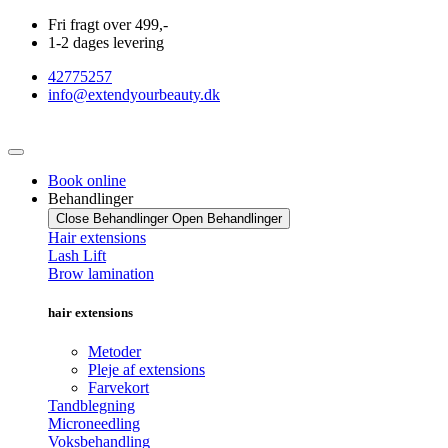
Videre
Fri fragt over 499,-
til
1-2 dages levering
indhold
42775257
info@extendyourbeauty.dk
Book online
Behandlinger
Close Behandlinger
Open Behandlinger
Hair extensions
Lash Lift
Brow lamination
hair extensions
Metoder
Pleje af extensions
Farvekort
Tandblegning
Microneedling
Voksbehandling