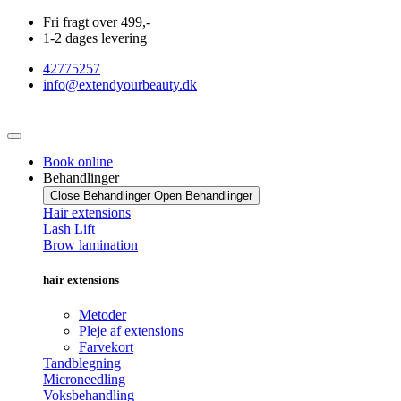
Videre
Fri fragt over 499,-
til
1-2 dages levering
indhold
42775257
info@extendyourbeauty.dk
Book online
Behandlinger
Close Behandlinger
Open Behandlinger
Hair extensions
Lash Lift
Brow lamination
hair extensions
Metoder
Pleje af extensions
Farvekort
Tandblegning
Microneedling
Voksbehandling