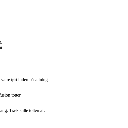
m.
am
l være tørt inden påsætning
usion totter
g. Træk stille totten af.