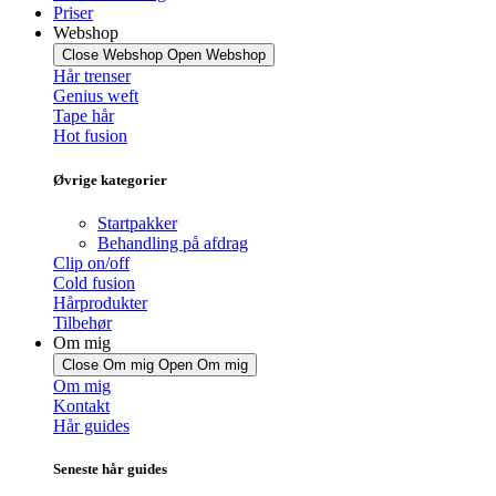
Priser
Webshop
Close Webshop
Open Webshop
Hår trenser
Genius weft
Tape hår
Hot fusion
Øvrige kategorier
Startpakker
Behandling på afdrag
Clip on/off
Cold fusion
Hårprodukter
Tilbehør
Om mig
Close Om mig
Open Om mig
Om mig
Kontakt
Hår guides
Seneste hår guides