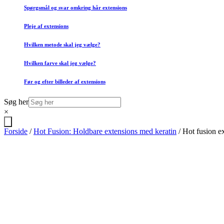
Spørgsmål og svar omkring hår extensions
Pleje af extensions
Hvilken metode skal jeg vælge?
Hvilken farve skal jeg vælge?
Før og efter billeder af extensions
Søg her
×
Forside
/
Hot Fusion: Holdbare extensions med keratin
/ Hot fusion e