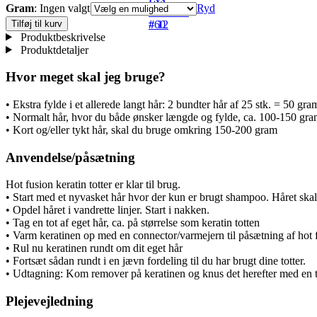
Gram
:
Ingen valgt
Ryd
askblond
askbrun
Hot
Tilføj til kurv
#60
# 12
fusion
Produktbeskrivelse
extensions
Produktdetaljer
-
Lys
Hvor meget skal jeg bruge?
askblond
#60
• Ekstra fylde i et allerede langt hår: 2 bundter hår af 25 stk. = 50 gra
antal
• Normalt hår, hvor du både ønsker længde og fylde, ca. 100-150 gr
• Kort og/eller tykt hår, skal du bruge omkring 150-200 gram
Anvendelse/påsætning
Hot fusion keratin totter er klar til brug.
• Start med et nyvasket hår hvor der kun er brugt shampoo. Håret ska
• Opdel håret i vandrette linjer. Start i nakken.
• Tag en tot af eget hår, ca. på størrelse som keratin totten
• Varm keratinen op med en connector/varmejern til påsætning af hot f
• Rul nu keratinen rundt om dit eget hår
• Fortsæt sådan rundt i en jævn fordeling til du har brugt dine totter.
• Udtagning: Kom remover på keratinen og knus det herefter med en tan
Plejevejledning