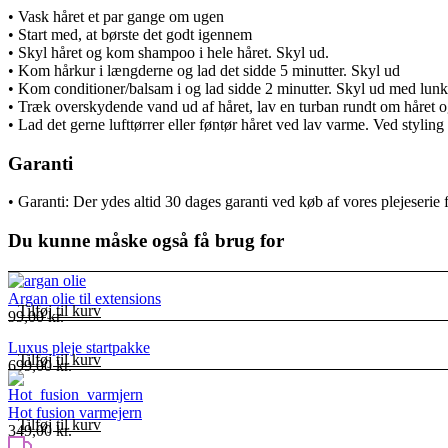
• Vask håret et par gange om ugen
• Start med, at børste det godt igennem
• Skyl håret og kom shampoo i hele håret. Skyl ud.
• Kom hårkur i længderne og lad det sidde 5 minutter. Skyl ud
• Kom conditioner/balsam i og lad sidde 2 minutter. Skyl ud med lunk
• Træk overskydende vand ud af håret, lav en turban rundt om håret og 
• Lad det gerne lufttørrer eller føntør håret ved lav varme. Ved stylin
Garanti
• Garanti: Der ydes altid 30 dages garanti ved køb af vores plejeserie 
Du kunne måske også få brug for
Argan olie til extensions
Tilføj til kurv
99,00
kr.
Luxus pleje startpakke
Tilføj til kurv
699,00
kr.
Hot fusion varmejern
Tilføj til kurv
349,00
kr.