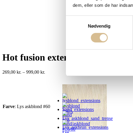
dem, eller som de har indsaml
Samtykkevalg
Nødvendig
Hot fusion extensions – Lys ask
Prisinterval:
269,00
kr.
–
999,00
kr.
269,00 kr.
til
999,00 kr.
Lysblond
Farve
:
Lys askblond #60
#60A
Sand
#16
Sand/askblond
#16/60
Lys
Lys