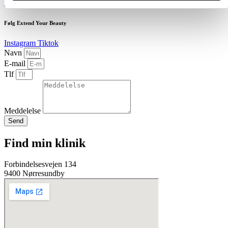
Book en tid
Følg Extend Your Beauty
Instagram
Tiktok
Navn
E-mail
Tlf
Meddelelse
Send
Find min klinik
Forbindelsesvejen 134
9400 Nørresundby