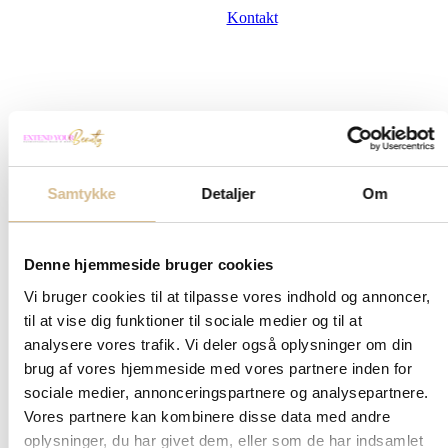
Kontakt
Hår guides
Samtykke
Detaljer
Om
Seneste hår guides
Denne hjemmeside bruger cookies
Vi bruger cookies til at tilpasse vores indhold og annoncer,
Spørgsmål og svar omkring hår extensions
til at vise dig funktioner til sociale medier og til at
analysere vores trafik. Vi deler også oplysninger om din
Pleje af extensions
brug af vores hjemmeside med vores partnere inden for
sociale medier, annonceringspartnere og analysepartnere.
Vores partnere kan kombinere disse data med andre
Hvilken metode skal jeg vælge?
oplysninger, du har givet dem, eller som de har indsamlet