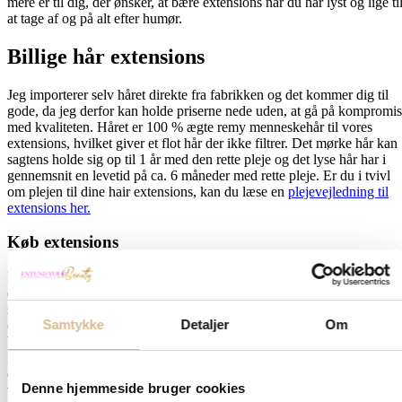
mere er til dig, der ønsker, at bære extensions når du har lyst og lige til
at tage af og på alt efter humør.
Billige hår extensions
Jeg importerer selv håret direkte fra fabrikken og det kommer dig til
gode, da jeg derfor kan holde priserne nede uden, at gå på kompromis
med kvaliteten. Håret er 100 % ægte remy menneskehår til vores
extensions, hvilket giver et flot hår der ikke filtrer. Det mørke hår kan
sagtens holde sig op til 1 år med den rette pleje og det lyse hår har i
gennemsnit en levetid på ca. 6 måneder med rette pleje. Er du i tvivl
om plejen til dine hair extensions, kan du læse en
plejevejledning til
extensions her.
Køb extensions
Drømmer du om længere, fyldigere og mere glansfuldt hår? Her kan
du køb extensions af høj kvalitet, der passer perfekt til dit hår og din
stil. Vi tilbyder forskellige typer extensions, herunder tape extensions,
Samtykke
Detaljer
Om
clip-in, weft og keratin extensions, alle lavet af 100% ægte hår. Det
betyder, at du kan style, vaske og pleje dem ligesom dit naturlige hår.
Når du køb extensions hos os, får du produkter, der giver et naturligt
og holdbart resultat. Extensions kan bruges til at tilføje længde,
Denne hjemmeside bruger cookies
volumen eller skabe en komplet hårforvandling – hurtigt og nemt. Få