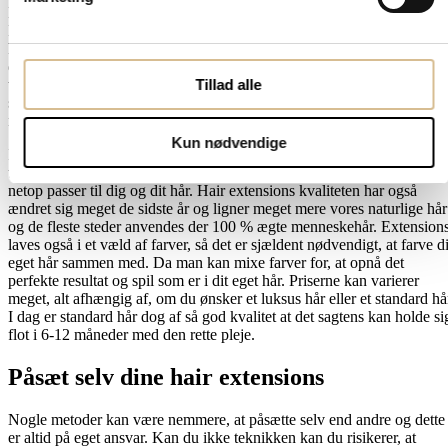
Extensions kræver en del pleje, for at holde sig flot og glansfuldt.
Egentlig er det samme tiltag som du burde anvende ved dit naturlige
hår, hvis du ønsker det langt og glansfuldt. Så med den rette pleje kan
du opnå et flot resultat med extensions. Du skal altid have en grundig
Tillad alle
vejledning af pleje af dine nye hair extensions, så du gør det rigtig fra
starten. Har du først udtørret dine extensions, kan det være svært at
rette op på. Du kan på webshoppen købe
plejeprodukter til extensions
Kun nødvendige
I dag findes der et hav af påsætningsmetoder, så uanset om du har
tyndt, tykt, langt eller kort hår, findes der en påsætningsmetode som
netop passer til dig og dit hår. Hair extensions kvaliteten har også
ændret sig meget de sidste år og ligner meget mere vores naturlige hår
og de fleste steder anvendes der 100 % ægte menneskehår. Extension
laves også i et væld af farver, så det er sjældent nødvendigt, at farve di
eget hår sammen med. Da man kan mixe farver for, at opnå det
perfekte resultat og spil som er i dit eget hår. Priserne kan varierer
meget, alt afhængig af, om du ønsker et luksus hår eller et standard hå
I dag er standard hår dog af så god kvalitet at det sagtens kan holde si
flot i 6-12 måneder med den rette pleje.
Påsæt selv dine hair extensions
Nogle metoder kan være nemmere, at påsætte selv end andre og dette
er altid på eget ansvar. Kan du ikke teknikken kan du risikerer, at