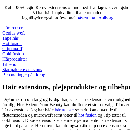
Køb 100% ægte Remy extensions online med 1-2 dages leveringstid
Vi har hår i topkvalitet til alle metoder.
Jeg tilbyder også professionel
påsætning i Aalborg
Hår trenser
Genius weft
Tape hår
Hot fusion
Clip on/off
Cold fusion
Hårprodukter
Tilbehør
Startpakke extensions
Behandlinger på afdrag
Hair extensions, plejeprodukter og tilbehø
Drømmer du om lang og fyldigt hår, så er hair extensions en mulighe
for dig. Hos Extend Your Beauty kan du finde et stor udvalg af farver 
hår extensions. Jeg har både
hår trenser
som du kan anvende til
flettemetoden og microweft samt totter til
hot fusion
og i tip totter til
cold fusion. Disse extensions er de mere permanente hair extensions,
lige til at påsætte. Herudover kan du også købe clip on extensions so