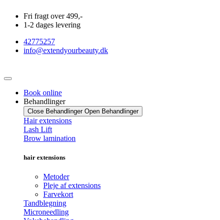
Videre
Fri fragt over 499,-
til
1-2 dages levering
indhold
42775257
info@extendyourbeauty.dk
Book online
Behandlinger
Close Behandlinger
Open Behandlinger
Hair extensions
Lash Lift
Brow lamination
hair extensions
Metoder
Pleje af extensions
Farvekort
Tandblegning
Microneedling