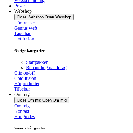
Voksbehandling
Priser
Webshop
Close Webshop
Open Webshop
Hår trenser
Genius weft
Tape hår
Hot fusion
Øvrige kategorier
Startpakker
Behandling på afdrag
Clip on/off
Cold fusion
Hårprodukter
Tilbehør
Om mig
Close Om mig
Open Om mig
Om mig
Kontakt
Hår guides
Seneste hår guides