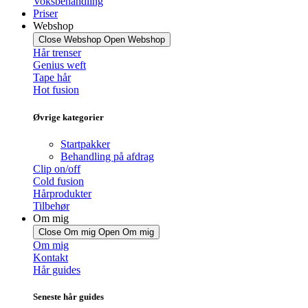
Voksbehandling
Priser
Webshop
Close Webshop
Open Webshop
Hår trenser
Genius weft
Tape hår
Hot fusion
Øvrige kategorier
Startpakker
Behandling på afdrag
Clip on/off
Cold fusion
Hårprodukter
Tilbehør
Om mig
Close Om mig
Open Om mig
Om mig
Kontakt
Hår guides
Seneste hår guides