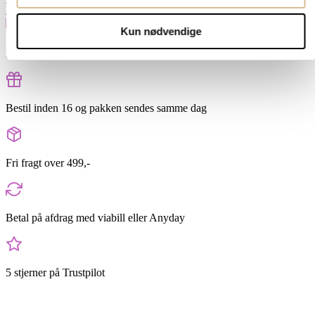
45,00
kr.
kurv
Kun nødvendige
Hurtig levering 1-2 hverdage
Bestil inden 16 og pakken sendes samme dag
Fri fragt over 499,-
Betal på afdrag med viabill eller Anyday
5 stjerner på Trustpilot