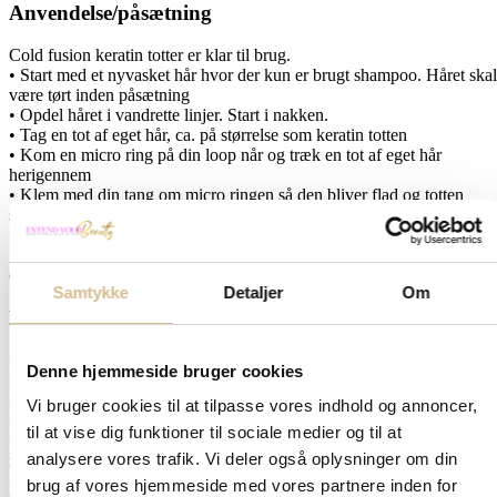
Anvendelse/påsætning
Cold fusion keratin totter er klar til brug.
• Start med et nyvasket hår hvor der kun er brugt shampoo. Håret skal
være tørt inden påsætning
• Opdel håret i vandrette linjer. Start i nakken.
• Tag en tot af eget hår, ca. på størrelse som keratin totten
• Kom en micro ring på din loop når og træk en tot af eget hår
herigennem
• Klem med din tang om micro ringen så den bliver flad og totten
sidder fast
• Fortsæt sådan rundt i en jævn fordeling til du har brugt dine totter.
• Udtagning: Klem på micro ringen og åben den således, herefter kan
du nænsomt trække totten af.
Samtykke
Detaljer
Om
Plejevejledning
• Vask håret et par gange om ugen
Denne hjemmeside bruger cookies
• Start med, at børste det godt igennem
• Skyl håret og kom shampoo i hele håret. Skyl ud.
Vi bruger cookies til at tilpasse vores indhold og annoncer,
• Kom hårkur i længderne og lad det sidde 5 minutter. Skyl ud
til at vise dig funktioner til sociale medier og til at
• Kom conditioner/balsam i længderne og lad sidde 2 minutter. Skyl 
analysere vores trafik. Vi deler også oplysninger om din
med lunkent vand.
• Træk overskydende vand ud af håret, lav en turban rundt om håret 
brug af vores hjemmeside med vores partnere inden for