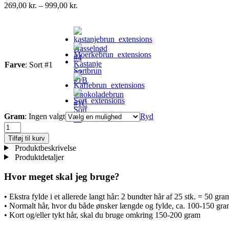
Prisinterval:
269,00
kr.
–
999,00
kr.
269,00 kr.
til
999,00 kr.
Hasselnød
#4
Kastanje
Farve
:
Sort #1
Sortbrun
#2
#1B
Chokoladebrun
#1C
Sort
Gram
:
Ingen valgt
Ryd
#1
Cold
fusion
Tilføj til kurv
extensions
Produktbeskrivelse
-
Produktdetaljer
Sort
#1
Hvor meget skal jeg bruge?
antal
• Ekstra fylde i et allerede langt hår: 2 bundter hår af 25 stk. = 50 gra
• Normalt hår, hvor du både ønsker længde og fylde, ca. 100-150 gr
• Kort og/eller tykt hår, skal du bruge omkring 150-200 gram