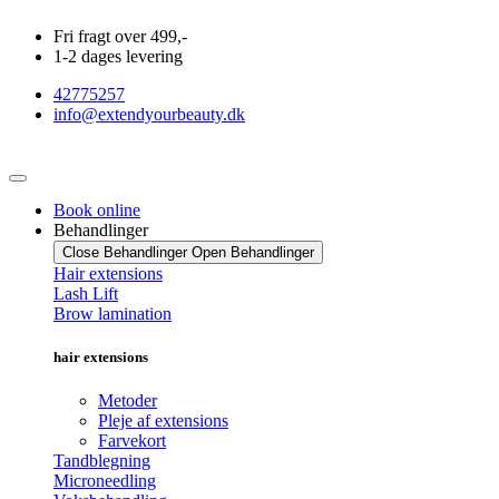
Videre
Fri fragt over 499,-
til
1-2 dages levering
indhold
42775257
info@extendyourbeauty.dk
Book online
Behandlinger
Close Behandlinger
Open Behandlinger
Hair extensions
Lash Lift
Brow lamination
hair extensions
Metoder
Pleje af extensions
Farvekort
Tandblegning
Microneedling