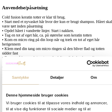
Anvendelse/påsætning
Cold fusion keratin totter er klar til brug.
• Start med et nyvasket hår hvor der kun er brugt shampoo. Håret skal
være tørt inden påsætning
• Opdel håret i vandrette linjer. Start i nakken.
• Tag en tot af eget hår, ca. på størrelse som keratin totten
• Kom en micro ring på din loop når og træk en tot af eget hår
herigennem
• Klem med din tang om micro ringen så den bliver flad og totten
sidder fast
• Fortsæt sådan rundt i en jævn fordeling til du har brugt dine totter.
• Udtagning: Klem på micro ringen og åben den således, herefter kan
du nænsomt trække totten af.
Plejevejledning
Samtykke
Detaljer
Om
• Vask håret et par gange om ugen
• Start med, at børste det godt igennem
Denne hjemmeside bruger cookies
• Skyl håret og kom shampoo i hele håret. Skyl ud.
• Kom hårkur i længderne og lad det sidde 5 minutter. Skyl ud
Vi bruger cookies til at tilpasse vores indhold og annoncer,
• Kom conditioner/balsam i længderne og lad sidde 2 minutter. Skyl 
med lunkent vand eller anvend vores leave in.
til at vise dig funktioner til sociale medier og til at