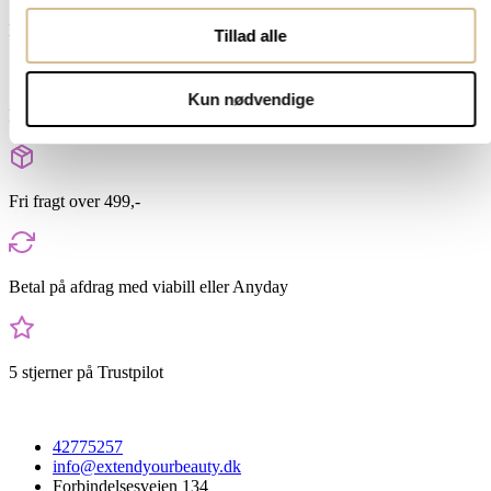
Hurtig levering 1-2 hverdage
Tillad alle
Kun nødvendige
Bestil inden 16 og pakken sendes samme dag
Fri fragt over 499,-
Betal på afdrag med viabill eller Anyday
5 stjerner på Trustpilot
42775257
info@extendyourbeauty.dk
Forbindelsesvejen 134