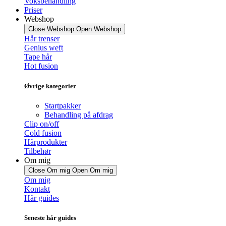
Voksbehandling
Priser
Webshop
Close Webshop
Open Webshop
Hår trenser
Genius weft
Tape hår
Hot fusion
Øvrige kategorier
Startpakker
Behandling på afdrag
Clip on/off
Cold fusion
Hårprodukter
Tilbehør
Om mig
Close Om mig
Open Om mig
Om mig
Kontakt
Hår guides
Seneste hår guides