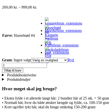
Prisinterval:
269,00
kr.
–
999,00
kr.
269,00 kr.
til
999,00 kr.
Hasselnød
#4
Kastanje
Farve
:
Hasselnød #4
Sortbrun
#2
#1B
Chokoladebrun
#1C
Sort
Gram
:
Ingen valgt
Ryd
#1
Cold
fusion
Tilføj til kurv
extensions
Produktbeskrivelse
-
Produktdetaljer
Kastanje
#4
Hvor meget skal jeg bruge?
antal
• Ekstra fylde i et allerede langt hår: 2 bundter hår af 25 stk. = 50 gra
• Normalt hår, hvor du både ønsker længde og fylde, ca. 100-150 gr
• Kort og/eller tykt hår, skal du bruge omkring 150-200 gram