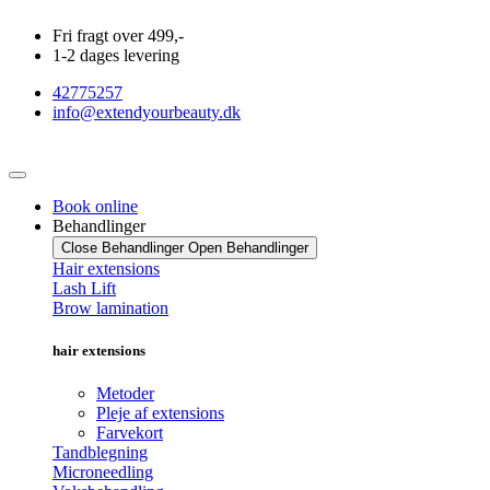
Videre
Fri fragt over 499,-
til
1-2 dages levering
indhold
42775257
info@extendyourbeauty.dk
Book online
Behandlinger
Close Behandlinger
Open Behandlinger
Hair extensions
Lash Lift
Brow lamination
hair extensions
Metoder
Pleje af extensions
Farvekort
Tandblegning
Microneedling