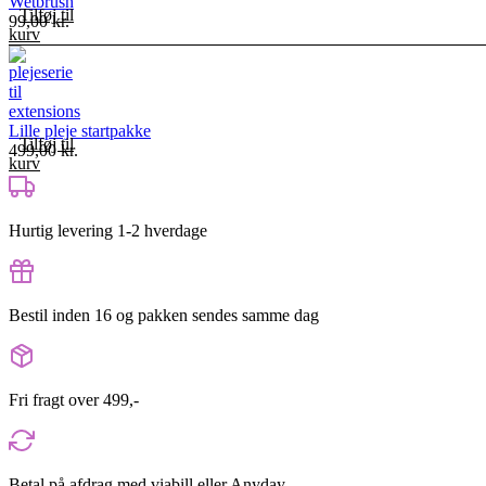
Wetbrush
Tilføj til
99,00
kr.
kurv
Lille pleje startpakke
Tilføj til
499,00
kr.
kurv
Hurtig levering 1-2 hverdage
Bestil inden 16 og pakken sendes samme dag
Fri fragt over 499,-
Betal på afdrag med viabill eller Anyday