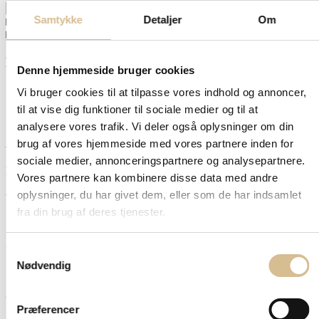
#6
fusion
Tilføj til kurv
extensions
Samtykke
Detaljer
Om
Produktbeskrivelse
-
Produktdetaljer
Hasselnød
#4
Hvor meget skal jeg bruge?
antal
Denne hjemmeside bruger cookies
• Ekstra fylde i et allerede langt hår: 2 bundter hår af 25 stk. = 50 gra
Vi bruger cookies til at tilpasse vores indhold og annoncer,
• Normalt hår, hvor du både ønsker længde og fylde, ca. 100-150 gr
til at vise dig funktioner til sociale medier og til at
• Kort og/eller tykt hår, skal du bruge omkring 150-200 gram
analysere vores trafik. Vi deler også oplysninger om din
Anvendelse/påsætning
brug af vores hjemmeside med vores partnere inden for
sociale medier, annonceringspartnere og analysepartnere.
Hot fusion keratin totter er klar til brug.
Vores partnere kan kombinere disse data med andre
• Start med et nyvasket hår hvor der kun er brugt shampoo. Håret skal
oplysninger, du har givet dem, eller som de har indsamlet
være tørt inden påsætning
• Opdel håret i vandrette linjer. Start i nakken.
fra din brug af deres tjenester.
• Tag en tot af eget hår, ca. på størrelse som keratin totten
• Varm keratinen op med en connector/varmejern til påsætning af hot
fusion totter
Samtykkevalg
• Rul nu keratinen rundt om dit eget hår
Nødvendig
• Fortsæt sådan rundt i en jævn fordeling til du har brugt dine totter.
• Udtagning: Kom remover på keratinen og knus det herefter med en
tang. Træk stille totten af.
Præferencer