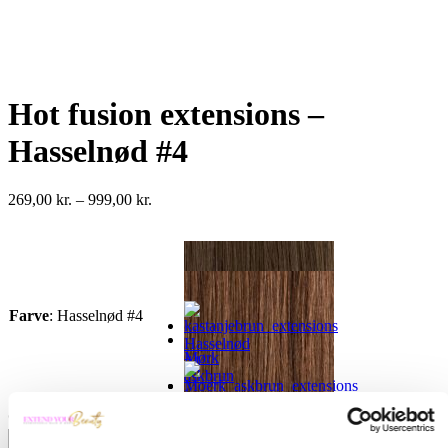
Hot fusion extensions –
Hasselnød #4
Prisinterval:
269,00
kr.
–
999,00
kr.
269,00 kr.
til
999,00 kr.
Farve
:
Hasselnød #4
Hasselnød
Mørk
#4
askbrun
/
Naturbrun
Mørk
sand
Gram
:
Ingen valgt
Ryd
#3
askbrun
#5/16
Rødbrun
Hot
#5