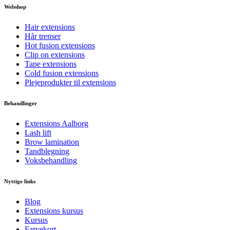
Webshop
Hair extensions
Hår trenser
Hot fusion extensions
Clip on extensions
Tape extensions
Cold fusion extensions
Plejeprodukter til extensions
Behandlinger
Extensions Aalborg
Lash lift
Brow lamination
Tandblegning
Voksbehandling
Nyttige links
Blog
Extensions kursus
Kursus
Farvekort