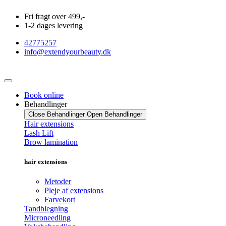
Videre
Fri fragt over 499,-
til
1-2 dages levering
indhold
42775257
info@extendyourbeauty.dk
Book online
Behandlinger
Close Behandlinger
Open Behandlinger
Hair extensions
Lash Lift
Brow lamination
hair extensions
Metoder
Pleje af extensions
Farvekort
Tandblegning
Microneedling