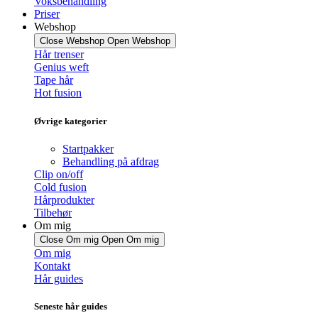
Voksbehandling
Priser
Webshop
Close Webshop
Open Webshop
Hår trenser
Genius weft
Tape hår
Hot fusion
Øvrige kategorier
Startpakker
Behandling på afdrag
Clip on/off
Cold fusion
Hårprodukter
Tilbehør
Om mig
Close Om mig
Open Om mig
Om mig
Kontakt
Hår guides
Seneste hår guides