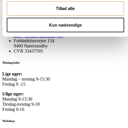
Tillad alle
5 stjerner på Trustpilot
Kun nødvendige
42775257
info@extendyourbeauty.dk
Forbindelsesvejen 134
9400 Nørresundby
CVR 33437595
Åbningstider
Lige uger:
Mandag – torsdag 9-15:30
Fredag 9 -15
Ulige uger:
Mandag 9-15:30
Tirsdag-torsdag 9-18
Fredag 9-16
Webshop