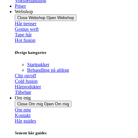
Voksbehandling
Priser
Webshop
Close Webshop
Open Webshop
Hår trenser
Genius weft
Tape hår
Hot fusion
Øvrige kategorier
Startpakker
Behandling på afdrag
Clip on/off
Cold fusion
Hårprodukter
Tilbehør
Om mig
Close Om mig
Open Om mig
Om mig
Kontakt
Hår guides
Seneste hår guides