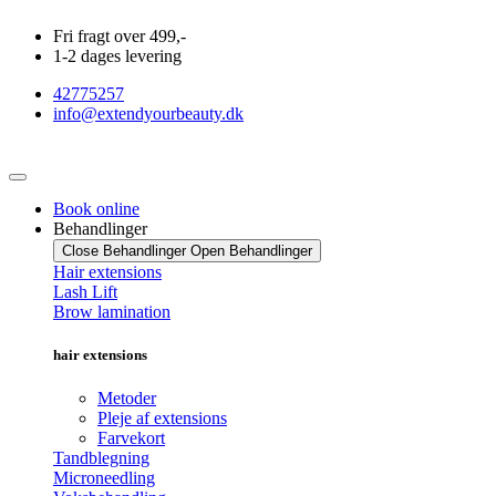
Videre
Fri fragt over 499,-
til
1-2 dages levering
indhold
42775257
info@extendyourbeauty.dk
Book online
Behandlinger
Close Behandlinger
Open Behandlinger
Hair extensions
Lash Lift
Brow lamination
hair extensions
Metoder
Pleje af extensions
Farvekort
Tandblegning
Microneedling