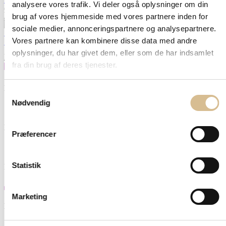
analysere vores trafik. Vi deler også oplysninger om din
Tilføj til
699,00
kr.
kurv
brug af vores hjemmeside med vores partnere inden for
sociale medier, annonceringspartnere og analysepartnere.
Vores partnere kan kombinere disse data med andre
Silicon mix – Shine spray
Tilføj til
129,00
kr.
oplysninger, du har givet dem, eller som de har indsamlet
kurv
fra din brug af deres tjenester.
Hurtig levering 1-2 hverdage
Samtykkevalg
Nødvendig
Bestil inden 16 og pakken sendes samme dag
Præferencer
Statistik
Fri fragt over 499,-
Marketing
Betal på afdrag med viabill eller Anyday