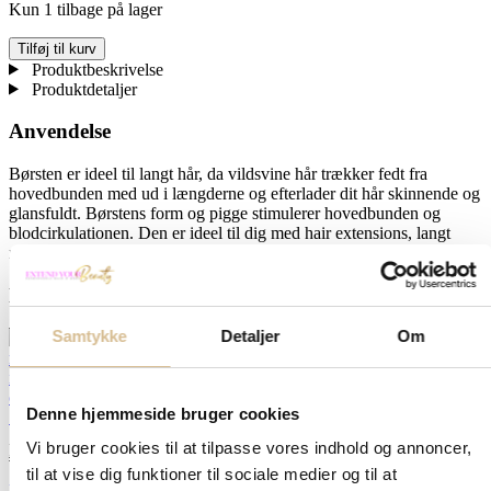
Kun 1 tilbage på lager
Wetbrush
Tilføj til kurv
antal
Produktbeskrivelse
Produktdetaljer
Anvendelse
Børsten er ideel til langt hår, da vildsvine hår trækker fedt fra
hovedbunden med ud i længderne og efterlader dit hår skinnende og
glansfuldt. Børstens form og pigge stimulerer hovedbunden og
blodcirkulationen. Den er ideel til dig med hair extensions, langt
naturligt hår samt børn.
Du kunne måske også få brug for
Samtykke
Detaljer
Om
Denne hjemmeside bruger cookies
Silicone Mix – Leave in conditioner
Tilføj til
129,00
kr.
Vi bruger cookies til at tilpasse vores indhold og annoncer,
kurv
til at vise dig funktioner til sociale medier og til at
Luxus pleje startpakke