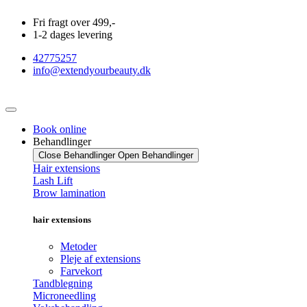
Videre
Fri fragt over 499,-
til
1-2 dages levering
indhold
42775257
info@extendyourbeauty.dk
Book online
Behandlinger
Close Behandlinger
Open Behandlinger
Hair extensions
Lash Lift
Brow lamination
hair extensions
Metoder
Pleje af extensions
Farvekort
Tandblegning
Microneedling