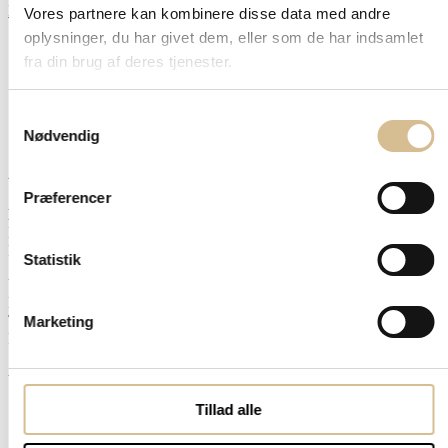
Læs mere
Vores partnere kan kombinere disse data med andre
oplysninger, du har givet dem, eller som de har indsamlet
fra din brug af deres tjenester.
42775257
info@extendyourbeauty.dk
Forbindelsesvejen 134
Samtykkevalg
9400 Nørresundby
CVR 33437595
Nødvendig
Åbningstider
Præferencer
Lige uger:
Mandag – torsdag 9-15:30
Fredag 9 -15
Statistik
Ulige uger:
Mandag 9-15:30
Tirsdag-torsdag 9-18
Marketing
Fredag 9-16
Webshop
Tillad alle
Hair extensions
Hår trenser