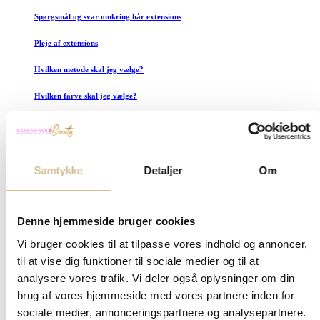
Spørgsmål og svar omkring hår extensions
Pleje af extensions
Hvilken metode skal jeg vælge?
Hvilken farve skal jeg vælge?
Før og efter billeder af extensions
Søg her
×
Samtykke
Detaljer
Om
Hår guides
Fakta og myter om extensions
Denne hjemmeside bruger cookies
Vi bruger cookies til at tilpasse vores indhold og annoncer,
Fakta og myter om billige extensions
til at vise dig funktioner til sociale medier og til at
Hår extensions: Fakta vs. Myter – Hvad er op og ned? Gennem tider
analysere vores trafik. Vi deler også oplysninger om din
har branchen for hår extensions gennemgået en markant udvikling.
brug af vores hjemmeside med vores partnere inden for
Googler man emnet
sociale medier, annonceringspartnere og analysepartnere.