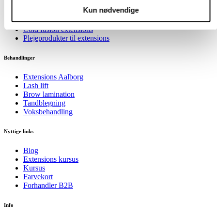
Hot fusion extensions
Kun nødvendige
Clip on extensions
Tape extensions
Cold fusion extensions
Plejeprodukter til extensions
Behandlinger
Extensions Aalborg
Lash lift
Brow lamination
Tandblegning
Voksbehandling
Nyttige links
Blog
Extensions kursus
Kursus
Farvekort
Forhandler B2B
Info