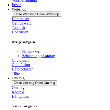
Voksbehandling
Priser
Webshop
Close Webshop
Open Webshop
Hår trenser
Genius weft
Tape hår
Hot fusion
Øvrige kategorier
Startpakker
Behandling på afdrag
Clip on/off
Cold fusion
Hårprodukter
Tilbehør
Om mig
Close Om mig
Open Om mig
Om mig
Kontakt
Hår guides
Seneste hår guides