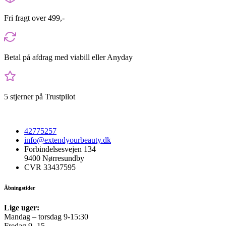
Fri fragt over 499,-
Betal på afdrag med viabill eller Anyday
5 stjerner på Trustpilot
42775257
info@extendyourbeauty.dk
Forbindelsesvejen 134
9400 Nørresundby
CVR 33437595
Åbningstider
Lige uger:
Mandag – torsdag 9-15:30
Fredag 9 -15