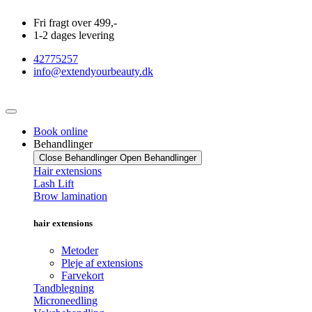
Videre
Fri fragt over 499,-
til
1-2 dages levering
indhold
42775257
info@extendyourbeauty.dk
Book online
Behandlinger
Close Behandlinger
Open Behandlinger
Hair extensions
Lash Lift
Brow lamination
hair extensions
Metoder
Pleje af extensions
Farvekort
Tandblegning
Microneedling