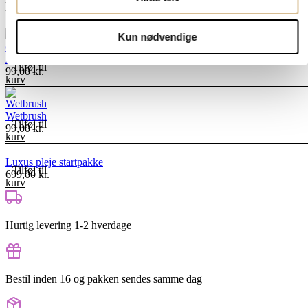
Du kunne måske også få brug for
Kun nødvendige
Argan olie til extensions
Tilføj til
99,00
kr.
kurv
Wetbrush
Tilføj til
99,00
kr.
kurv
Luxus pleje startpakke
Tilføj til
699,00
kr.
kurv
Hurtig levering 1-2 hverdage
Bestil inden 16 og pakken sendes samme dag