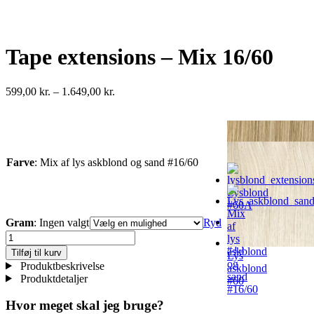
Tape extensions – Mix 16/60
Prisinterval:
599,00
kr.
–
1.649,00
kr.
599,00 kr.
til
1.649,00 kr.
Farve
:
Mix af lys askblond og sand #16/60
Lysblond
#60A
Mix
Gram
:
Ingen valgt
Ryd
af
Honningblond
Tape
lys
#15
extensions
askblond
Tilføj til kurv
Lys
-
og
Produktbeskrivelse
askblond
Mix
sand
Produktdetaljer
#60
16/60
#16/60
antal
Hvor meget skal jeg bruge?