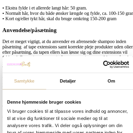
• Ekstra fylde i et allerede langt hår: 50 gram.
• Normalt hår, hvor du både ønsker længde og fylde, ca. 100-150 gr
• Kort og/eller tykt hår, skal du bruge omkring 150-200 gram
Anvendelse/påsætning
Det er meget vigtigt, at du anvender en afrensende shampoo inden
påsætning af tape extensions samt korrekte pleje produkter uden olier
efter påsætning, da tapen ellers kan løsne sig og dine extensions vil
falde ud. Der er ingen garanti på tape extensions som ikke er påsat ho
mig.
Tape extensions er klar til brug.
• Start med et nyvasket hår, vasket i en afrensende shampoo, da tapen
bedrer fæstner ved et total oliefrit hår. Håret skal være tørt inden
Samtykke
Detaljer
Om
påsætning
• Opdel håret i vandrette linjer. Start i nakken.
• Tag en fin stribe af eget hår passende til tapestykket – 4 cm.
• Sæt en tapebaner under striben af eget hår og herefter en tapebane
Denne hjemmeside bruger cookies
over eget hår
• Nu ligger de som en sandwich rundt om dit eget hår. Pres godt
Vi bruger cookies til at tilpasse vores indhold og annoncer,
sammen.
til at vise dig funktioner til sociale medier og til at
• Fortsæt sådan rundt i en jævn fordeling til du har brugt dine totter.
analysere vores trafik. Vi deler også oplysninger om din
• Udtagning: Stik en spidskam ned i tapen og dryp remover ned
beregnet til tape extensions. Skil banerne forsigtig og træk af.
brug af vores hjemmeside med vores partnere inden for