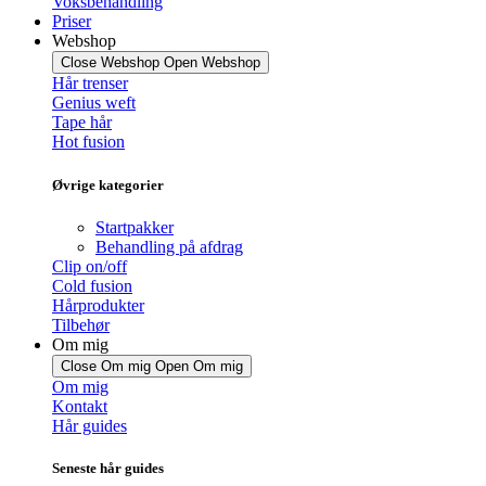
Voksbehandling
Priser
Webshop
Close Webshop
Open Webshop
Hår trenser
Genius weft
Tape hår
Hot fusion
Øvrige kategorier
Startpakker
Behandling på afdrag
Clip on/off
Cold fusion
Hårprodukter
Tilbehør
Om mig
Close Om mig
Open Om mig
Om mig
Kontakt
Hår guides
Seneste hår guides