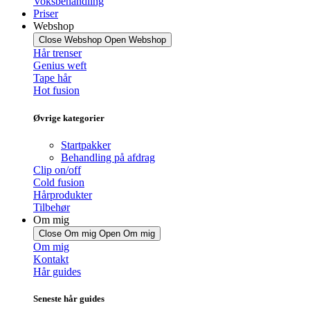
Voksbehandling
Priser
Webshop
Close Webshop
Open Webshop
Hår trenser
Genius weft
Tape hår
Hot fusion
Øvrige kategorier
Startpakker
Behandling på afdrag
Clip on/off
Cold fusion
Hårprodukter
Tilbehør
Om mig
Close Om mig
Open Om mig
Om mig
Kontakt
Hår guides
Seneste hår guides