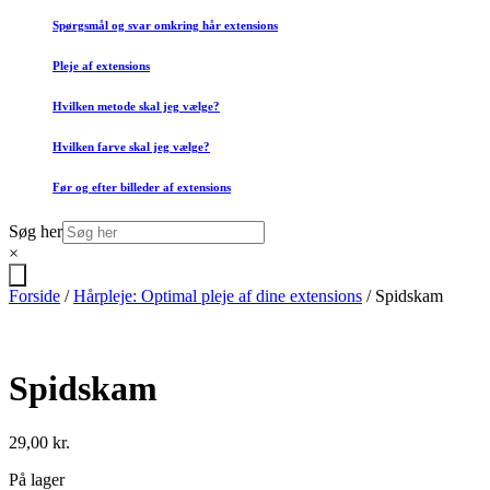
Spørgsmål og svar omkring hår extensions
Pleje af extensions
Hvilken metode skal jeg vælge?
Hvilken farve skal jeg vælge?
Før og efter billeder af extensions
Søg her
×
Forside
/
Hårpleje: Optimal pleje af dine extensions
/ Spidskam
Spidskam
29,00
kr.
På lager