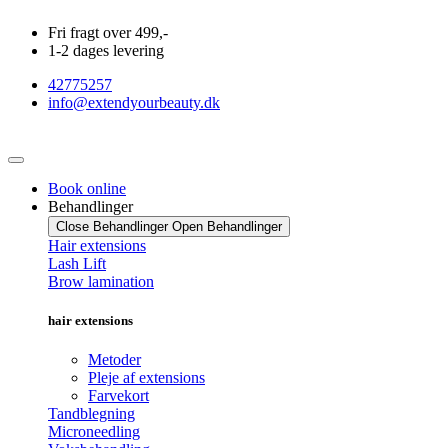
Videre
Fri fragt over 499,-
til
1-2 dages levering
indhold
42775257
info@extendyourbeauty.dk
Book online
Behandlinger
Close Behandlinger
Open Behandlinger
Hair extensions
Lash Lift
Brow lamination
hair extensions
Metoder
Pleje af extensions
Farvekort
Tandblegning
Microneedling