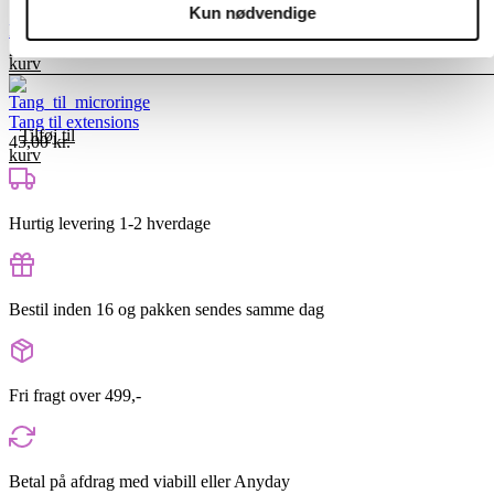
Kun nødvendige
Hårklemmer
Tilføj til
25,00
kr.
kurv
Tang til extensions
Tilføj til
45,00
kr.
kurv
Hurtig levering 1-2 hverdage
Bestil inden 16 og pakken sendes samme dag
Fri fragt over 499,-
Betal på afdrag med viabill eller Anyday