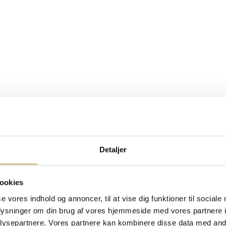
rg hos Extend Your Beauty. Jeg har 13 års erfaring inden for håndværke
ænder.
Detaljer
ookies
se vores indhold og annoncer, til at vise dig funktioner til sociale
oplysninger om din brug af vores hjemmeside med vores partnere i
ysepartnere. Vores partnere kan kombinere disse data med andr