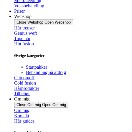
Microneedling
Voksbehandling
Priser
Webshop
Close Webshop
Open Webshop
Hår trenser
Genius weft
Tape hår
Hot fusion
Øvrige kategorier
Startpakker
Behandling på afdrag
Clip on/off
Cold fusion
Hårprodukter
Tilbehør
Om mig
Close Om mig
Open Om mig
Om mig
Kontakt
Hår guides