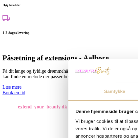
Høj kvalitet
1-2 dages levering
Påsætning af extensions - Aalborg
Få dit lange og fyldige drømmehår med påsætning af extensions i Aalbo
kan finde en metode der passer bedst til dig. Hos mig er du i trygge h
Læs mere
Samtykke
Book en tid
extend_your_beauty.dk
Denne hjemmeside bruger c
Vi bruger cookies til at tilpas
vores trafik. Vi deler også 
annonceringspartnere og anal